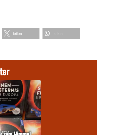
teilen
teilen
ter