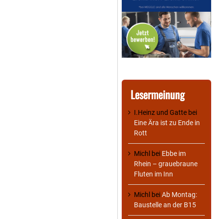
Lesermeinung
I.Heinz und Gatte
bei
Eine Ära ist zu Ende in
Rott
Michl
bei
Ebbe im
Rhein – grauebraune
Fluten im Inn
Michl
bei
Ab Montag:
Baustelle an der B15