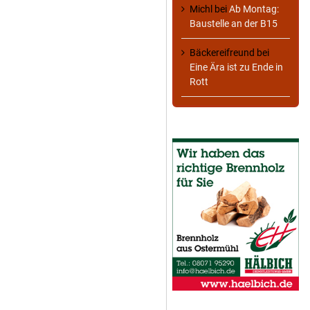
Michl
bei
Ab Montag:
Baustelle an der B15
Bäckereifreund
bei
Eine Ära ist zu Ende in
Rott