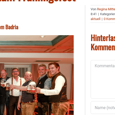
Von
Regina Mitt
8:41
|
Kategorie
aktuell
|
0 Komm
dem Badria
Hinterla
Kommen
Kommentar