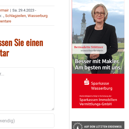
ermair
|
Sa. 29.4.2023 -
n:
.
,
Schlagzeilen
,
Wasserburg
entare
ssen Sie einen
tar