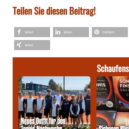
Teilen Sie diesen Beitrag!
teilen
teilen
merken
teilen
Schaufens