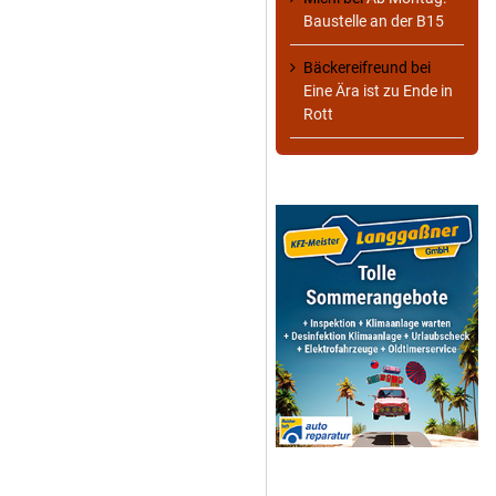
Baustelle an der B15
Bäckereifreund
bei
Eine Ära ist zu Ende in
Rott