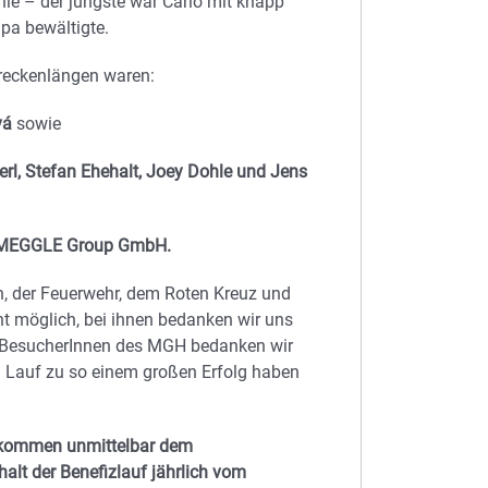
inie – der jüngste war Carlo mit knapp
pa bewältigte.
treckenlängen waren:
vá
sowie
rl, Stefan Ehehalt, Joey Dohle und Jens
MEGGLE Group GmbH.
en, der Feuerwehr, dem Roten Kreuz und
ht möglich, bei ihnen bedanken wir uns
r BesucherInnen des MGH bedanken wir
 Lauf zu so einem großen Erfolg haben
 kommen unmittelbar dem
lt der Benefizlauf jährlich vom