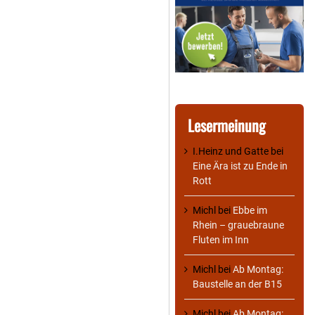
Lesermeinung
I.Heinz und Gatte
bei
Eine Ära ist zu Ende in
Rott
Michl
bei
Ebbe im
Rhein – grauebraune
Fluten im Inn
Michl
bei
Ab Montag:
Baustelle an der B15
Michl
bei
Ab Montag: