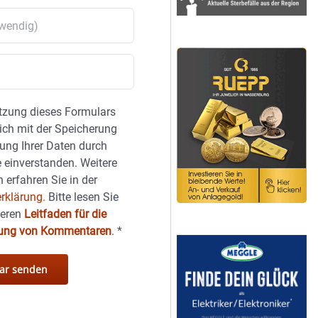
tzung dieses Formulars
sich mit der Speicherung
ung Ihrer Daten durch
 einverstanden. Weitere
 erfahren Sie in der
rklärung.
Bitte lesen Sie
seren
Leitfaden für die
hung von Kommentaren
.
*