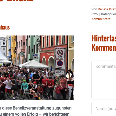
Von
Renate Drax
8:26
|
Kategorie
Kommentare
nhaus
Hinterla
Kommen
Kommentar
 diese Benefizveranstaltung zugunsten
einem vollen Erfolg – wir berichteten.