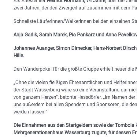
Als Ältester lief
Helmut Hofmann, 74 Jahre,
über die Ziell
zwei Jahren, der den Zwergerllauf zusammen mit dem Pa
Schnellste LäuferInnen/WalkerInnen bei den einzelnen S
Anja Garlik, Sarah Marek, Pia Pankarz und Anna Pavelko
Johannes Auanger, Simon Dirnecker, Hans-Norbert Dirsche
Hille.
Den Wanderpokal für die größte Gruppe erhielt heuer die
„Ohne die vielen fleißigen Ehrenamtlichen und HelferInn
der Stadt Wasserburg wäre so eine Veranstaltung gar nic
von ganzem Herzen“, betonte Hessdörfer. „Im Namen de
uns außerdem bei allen Spendern und Sponsoren, die den
werden lassen!“
Die Einnahmen aus den Startgeldern sowie der Tombola
Mehrgenerationenhaus Wasserburg zugute, für dessen Erha