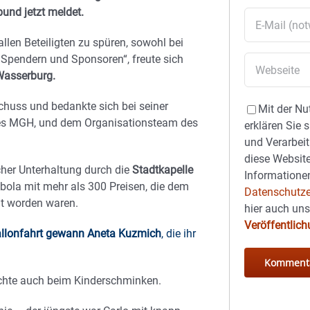
bund jetzt meldet.
llen Beteiligten zu spüren, sowohl bei
 Spendern und Sponsoren“, freute sich
Wasserburg.
chuss und bedankte sich bei seiner
Mit der Nu
es MGH, und dem Organisationsteam des
erklären Sie 
und Verarbeit
diese Website
her Unterhaltung durch die
Stadtkapelle
Informationen
bola mit mehr als 300 Preisen, die dem
Datenschutze
t worden waren.
hier auch un
Veröffentlic
allonfahrt gewann Aneta Kuzmich
, die ihr
schte auch beim Kinderschminken.