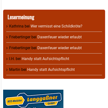
Lesermeinung
Kathrina
bei
Wer vermisst eine Schildkröte?
Friebertinger
bei
Daxenfeuer wieder erlaubt
Friebertinger
bei
Daxenfeuer wieder erlaubt
I.H.
bei
Handy statt Aufsichtspflicht
Martin
bei
Handy statt Aufsichtspflicht