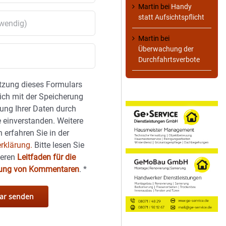
Martin
bei
Handy
statt Aufsichtspflicht
Martin
bei
Überwachung der
Durchfahrtsverbote
tzung dieses Formulars
sich mit der Speicherung
ung Ihrer Daten durch
 einverstanden. Weitere
 erfahren Sie in der
rklärung.
Bitte lesen Sie
seren
Leitfaden für die
hung von Kommentaren
.
*