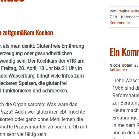
Von
Regina Mitt
7:18
|
Kategorie
Kommentar
zu zeitgemäßem Kochen
hr, als man denkt: Glutenfreie Ernährung
Ein Kom
erzeugung oder gesundheitlichen
wendig sein. Der Kochkurs der VHS am
Nicole Trotier
25.
eitag, 28. April, 18 Uhr bis 21 Uhr, in
Antworten
hule Wasserburg, bringt viele Infos zum
Liebe Wasse
eckeren Speisen, die glutenfrei
1986 sind d
d funktionieren und schmecken.
Reformhaus 
zur Beratu
ch die Organisatoren: Was wäre das
Heute mach
izza? Auch wer glutenfrei lebt, möchte
Ernährungsb
lsorten oder ganz ohne Mehl lernen die
in meinem 
afte Pizzavarianten zu backen. Ob mit
und in den 
 sehr vielfältig sein.