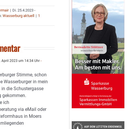
ermair
|
Di. 25.4.2023 -
n:
Wasserburg aktuell
|
1
mentar
 April 2023 um 14:34 Uhr
-
rburger Stimme, schon
ie Wasserburger in mein
in die Schustergasse
ng gekommen.
e ich
eratung via eMail oder
Reformhaus in Moers
umliegenden