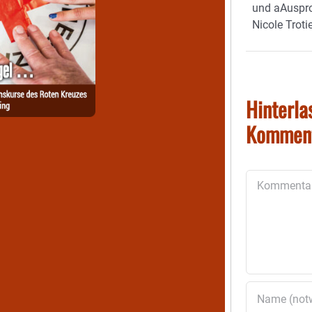
und aAuspr
Nicole Troti
Hinterla
Kommen
Kommentar