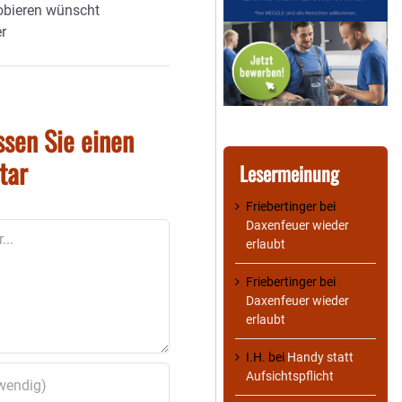
obieren wünscht
er
ssen Sie einen
tar
Lesermeinung
Friebertinger
bei
Daxenfeuer wieder
erlaubt
Friebertinger
bei
Daxenfeuer wieder
erlaubt
I.H.
bei
Handy statt
Aufsichtspflicht