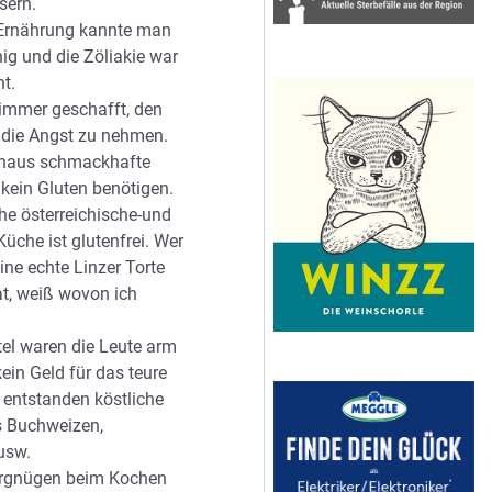
sern.
 Ernährung kannte man
ig und die Zöliakie war
nt.
 immer geschafft, den
 die Angst zu nehmen.
chaus schmackhafte
 kein Gluten benötigen.
he österreichische-und
üche ist glutenfrei. Wer
ine echte Linzer Torte
t, weiß wovon ich
tel waren die Leute arm
ein Geld für das teure
 entstanden köstliche
s Buchweizen,
usw.
Vergnügen beim Kochen