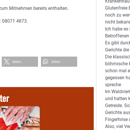
Krankenhäu
Glutenfreie
 zum Mitnehmen bereits enthalten.
noch zu wen
: 08071 4873.
nicht bekan
Ich habe es
Betroffenen
Es gibt dur
Gerichte die
Die klassisc
teilen
teilen
böhmische K
schon mal e
gegessen ha
spreche
Im Waldvier
ter
und hatten k
Getreide. So
Gerichte au
Fingerhirse 
Also, viel 