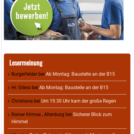
Lesermeinung
Burgerfelder
bei
Ab Montag: Baustelle an der B15
Hr. Gilera
bei
Ab Montag: Baustelle an der B15
Christiane
bei
Um 19.30 Uhr kam der große Regen
Rainer Kirmse , Altenburg
bei
Sicherer Blick zum
Himmel