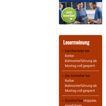
Lesermeinung
Karl Ranseier
bei
Rotter
Bahnunterführung ab
Montag voll gesperrt
Der Anmerker
bei
Rotter
Bahnunterführung ab
Montag voll gesperrt
Durchruf
bei
Hoppala,
angefahren