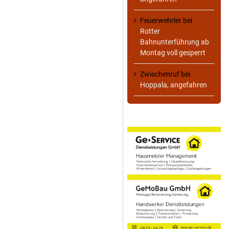
Feuerwehrler
bei
Rotter
Bahnunterführung ab
Montag voll gesperrt
Zwischenruf
bei
Hoppala, angefahren