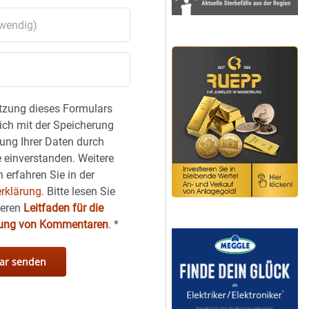
tzung dieses Formulars
sich mit der Speicherung
ung Ihrer Daten durch
 einverstanden. Weitere
 erfahren Sie in der
rklärung.
Bitte lesen Sie
seren
Leitfaden für die
hung von Kommentaren
.
*