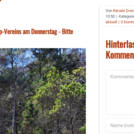
Von
Renate Drax
10:50
|
Kategori
aktuell
|
0 Komm
-Vereins am Donnerstag - Bitte
Hinterla
Kommen
Kommentar