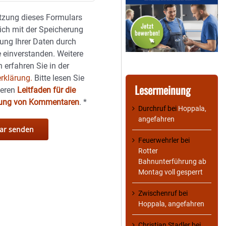
tzung dieses Formulars
sich mit der Speicherung
ung Ihrer Daten durch
 einverstanden. Weitere
 erfahren Sie in der
rklärung.
Bitte lesen Sie
Lesermeinung
seren
Leitfaden für die
hung von Kommentaren
.
*
Durchruf
bei
Hoppala,
angefahren
Feuerwehrler
bei
Rotter
Bahnunterführung ab
Montag voll gesperrt
Zwischenruf
bei
Hoppala, angefahren
Christian Stadler
bei