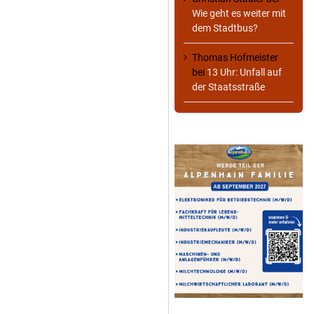
Wie geht es weiter mit
dem Stadtbus?
Thomas Hofmeister
bei
13 Uhr: Unfall auf
der Staatsstraße