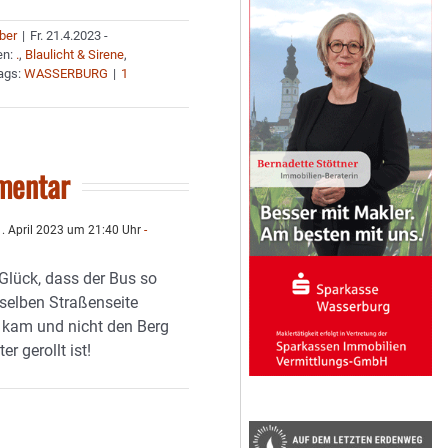
uber
|
Fr. 21.4.2023 -
en:
.
,
Blaulicht & Sirene
,
ags:
WASSERBURG
|
1
mentar
. April 2023 um 21:40 Uhr
-
 Glück, dass der Bus so
rselben Straßenseite
kam und nicht den Berg
er gerollt ist!