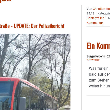
Von
Christian H
14:19
|
Kategori
Schlagzeilen
|
T
Kommentar
traße - UPDATE: Der Polizeibericht
Ein Kom
Burgerfelderin
21
Antworten
Was für ein
bald auf de
zum Stehen 
weiter hinunt