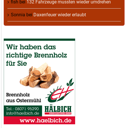
fish
bei
132 Fahrzeuge mussten wieder umdrehen
Sonnia
bei
Daxenfeuer wieder erlaubt