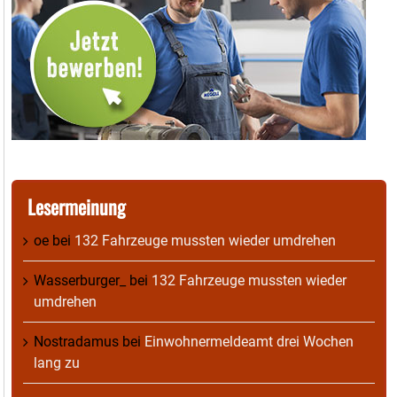
Lesermeinung
oe
bei
132 Fahrzeuge mussten wieder umdrehen
Wasserburger_
bei
132 Fahrzeuge mussten wieder
umdrehen
Nostradamus
bei
Einwohnermeldeamt drei Wochen
lang zu