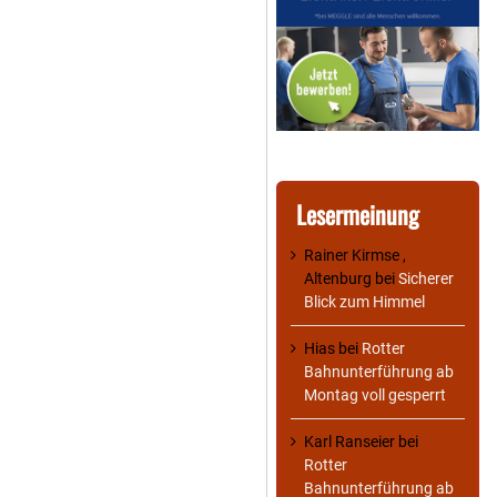
Lesermeinung
Rainer Kirmse ,
Altenburg
bei
Sicherer
Blick zum Himmel
Hias
bei
Rotter
Bahnunterführung ab
Montag voll gesperrt
Karl Ranseier
bei
Rotter
Bahnunterführung ab