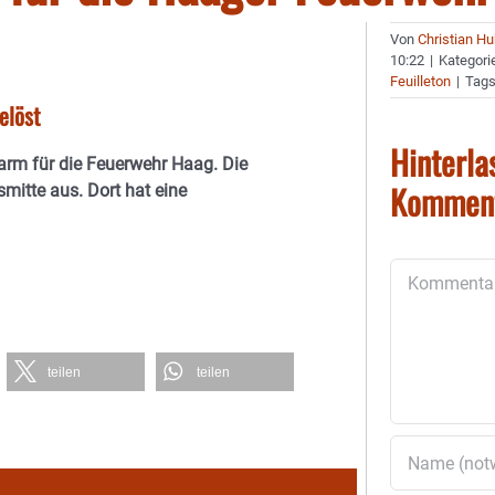
Von
Christian H
10:22
|
Kategori
Feuilleton
|
Tag
elöst
Hinterla
arm für die Feuerwehr Haag. Die
Kommen
mitte aus. Dort hat eine
Kommentar
teilen
teilen