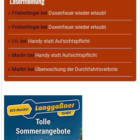
Lesermeinung
Friebertinger
bei
Daxenfeuer wieder erlaubt
Friebertinger
bei
Daxenfeuer wieder erlaubt
I.H.
bei
Handy statt Aufsichtspflicht
Martin
bei
Handy statt Aufsichtspflicht
Martin
bei
Überwachung der Durchfahrtsverbote