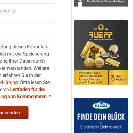
tzung dieses Formulars
sich mit der Speicherung
ung Ihrer Daten durch
 einverstanden. Weitere
 erfahren Sie in der
rklärung.
Bitte lesen Sie
seren
Leitfaden für die
hung von Kommentaren
.
*