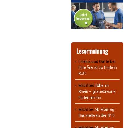
Lesermeinung
I.Heinz und Gatte
bei
Eine Ära ist zu Ende in
Rott
Michl
bei
Ebbe im
Rhein – grauebraune
Fluten im Inn
Michl
bei
Ab Montag:
Baustelle an der B15
Michl
bei
Ab Montag: