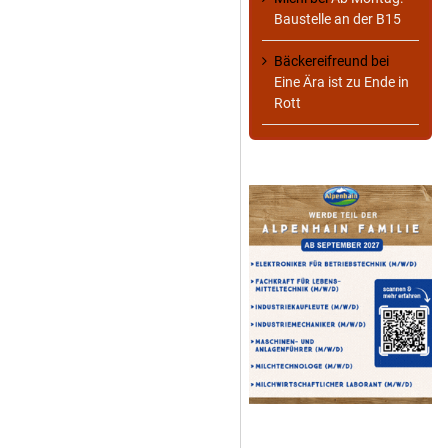
Baustelle an der B15
Bäckereifreund
bei
Eine Ära ist zu Ende in
Rott