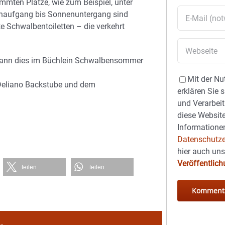
mmten Plätze, wie zum Beispiel, unter
naufgang bis Sonnenuntergang sind
e Schwalbentoiletten – die verkehrt
 kann dies im Büchlein Schwalbensommer
Mit der Nu
 Deliano Backstube und dem
erklären Sie 
und Verarbeit
diese Website
Informationen
Datenschutze
hier auch un
Veröffentlic
teilen
teilen