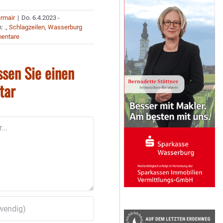
ermair
|
Do. 6.4.2023 -
n:
.
,
Schlagzeilen
,
Wasserburg
entare
ssen Sie einen
tar