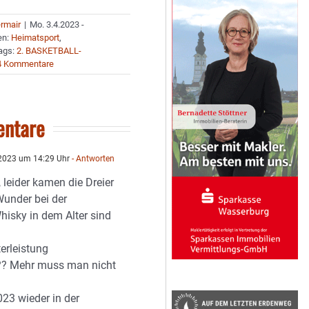
ermair
|
Mo. 3.4.2023 -
en:
Heimatsport
,
ags:
2. BASKETBALL-
4 Kommentare
ntare
 2023 um 14:29 Uhr
- Antworten
,, leider kamen die Dreier
Wunder bei der
hisky in dem Alter sind
erleistung
?? Mehr muss man nicht
23 wieder in der