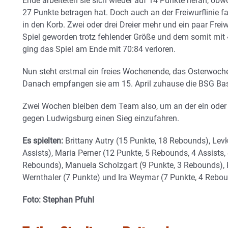
Ende arbeiteten sie sich wieder auf 14 Punkte heran, obw
27 Punkte betragen hat. Doch auch an der Freiwurflinie 
in den Korb. Zwei oder drei Dreier mehr und ein paar Fre
Spiel geworden trotz fehlender Größe und dem somit mit
ging das Spiel am Ende mit 70:84 verloren.
Nun steht erstmal ein freies Wochenende, das Osterwoche
Danach empfangen sie am 15. April zuhause die BSG Ba
Zwei Wochen bleiben dem Team also, um an der ein oder
gegen Ludwigsburg einen Sieg einzufahren.
Es spielten:
Brittany Autry (15 Punkte, 18 Rebounds), Lev
Assists), Maria Perner (12 Punkte, 5 Rebounds, 4 Assists, 
Rebounds), Manuela Scholzgart (9 Punkte, 3 Rebounds), 
Wernthaler (7 Punkte) und Ira Weymar (7 Punkte, 4 Rebou
Foto: Stephan Pfuhl