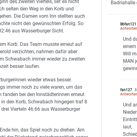
n des zweiten Viertels, lief es nicht
Badriahalle
och selten den Weg in den Korb und
gehen. Die Damen vom Inn stellten auch
chte nicht den gewünschten Erfolg. So
Bbfan121
Antworte
s 32:46 aus Wasserburger Sicht.
Und da
dem Korb. Das Team musste erneut auf
einem 
erold verzichten, nahmen dafür aber
Will 
kam Schwabach immer wieder zu zweiten
MAN je
zeit besser laufen.
gewin
rburgerinnen wieder etwas besser.
gs immer noch zu viele waren, um das
fan127
3
 fanden bei den Innstädterinnen erneut
Antworte
en in den Korb, Schwabach hingegen traf 8
Und am
 drei Vierteln 46:66 aus Wasserburger
Nieder
Eintri
laut,
 Ende hin, das Spiel noch zu drehen. Am
Schied