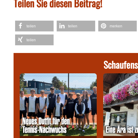
Teilen Sie diesen Beitrag!
teilen
teilen
merken
teilen
Schaufens