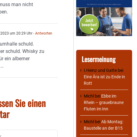
muss man nicht
ben.
l 2023 um 20:29 Uhr
- Antworten
rnhalle schuld.
ter schuld. Whisky zu
Lesermeinung
ür ein alberner
 …
I.Heinz und Gatte
bei
Eine Ära ist zu Ende in
Rott
Michl
bei
Ebbe im
ssen Sie einen
Rhein – grauebraune
Fluten im Inn
tar
Michl
bei
Ab Montag:
Baustelle an der B15