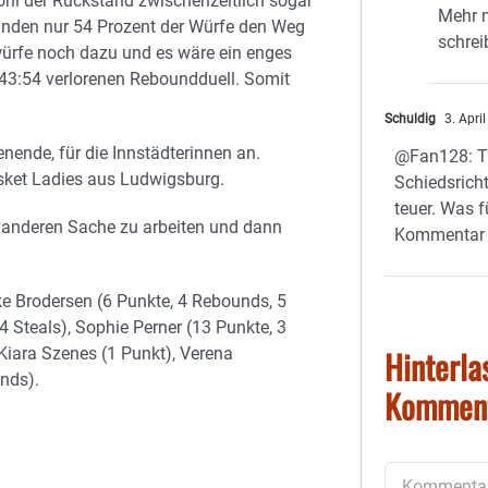
ohl der Rückstand zwischenzeitlich sogar
Mehr 
fanden nur 54 Prozent der Würfe den Weg
schrei
iwürfe noch dazu und es wäre ein enges
 43:54 verlorenen Reboundduell. Somit
Schuldig
3. Apri
nende, für die Innstädterinnen an.
@Fan128: Tu
sket Ladies aus Ludwigsburg.
Schiedsrich
teuer. Was f
 anderen Sache zu arbeiten und dann
Kommentar
ke Brodersen (6 Punkte, 4 Rebounds, 5
4 Steals), Sophie Perner (13 Punkte, 3
Hinterla
Kiara Szenes (1 Punkt), Verena
nds).
Kommen
Kommentar