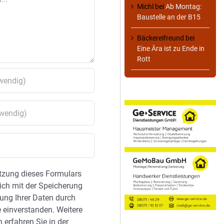
Michl
bei
Ab Montag:
Baustelle an der B15
Bäckereifreund
bei
Eine Ära ist zu Ende in
Rott
tzung dieses Formulars
sich mit der Speicherung
ung Ihrer Daten durch
 einverstanden. Weitere
 erfahren Sie in der