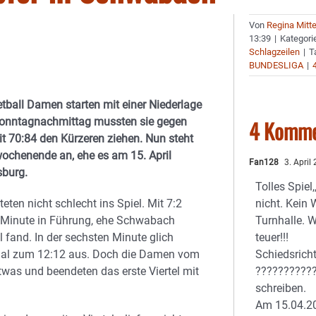
Von
Regina Mitt
13:39
|
Kategori
Schlagzeilen
|
T
BUNDESLIGA
|
tball Damen starten mit einer Niederlage
Sonntagnachmittag mussten sie gegen
4 Komme
70:84 den Kürzeren ziehen. Nun steht
wochenende an, ehe es am 15. April
Fan128
3. April
burg.
Tolles Spiel
teten nicht schlecht ins Spiel. Mit 7:2
nicht. Kein 
en Minute in Führung, ehe Schwabach
Turnhalle. W
l fand. In der sechsten Minute glich
teuer!!!
al zum 12:12 aus. Doch die Damen vom
Schiedsricht
etwas und beendeten das erste Viertel mit
??????????
schreiben.
Am 15.04.20