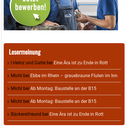
Lesermeinung
I.Heinz und Gatte
bei
Eine Ära ist zu Ende in Rott
Michl
bei
Ebbe im Rhein – grauebraune Fluten im Inn
Michl
bei
Ab Montag: Baustelle an der B15
Michl
bei
Ab Montag: Baustelle an der B15
Bäckereifreund
bei
Eine Ära ist zu Ende in Rott