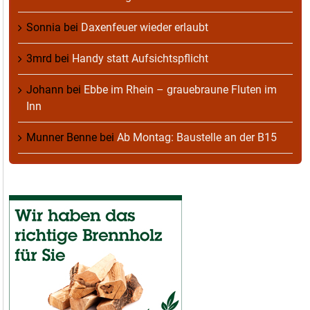
Sonnia
bei
Daxenfeuer wieder erlaubt
3mrd
bei
Handy statt Aufsichtspflicht
Johann
bei
Ebbe im Rhein – grauebraune Fluten im
Inn
Munner Benne
bei
Ab Montag: Baustelle an der B15