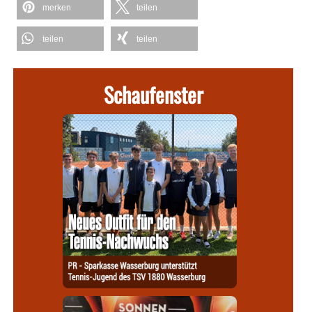
merken
teilen
teilen
teilen
Schaufenster