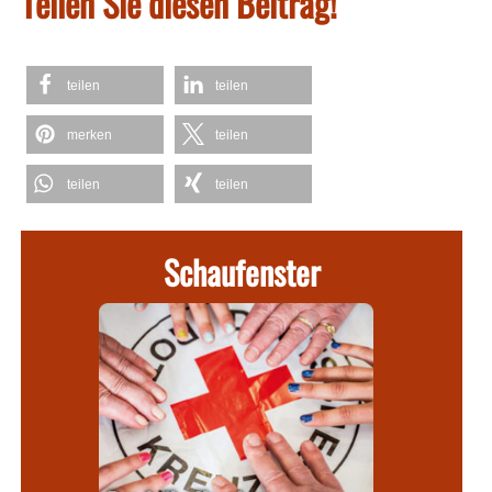
Teilen Sie diesen Beitrag!
teilen
teilen
merken
teilen
teilen
teilen
Schaufenster