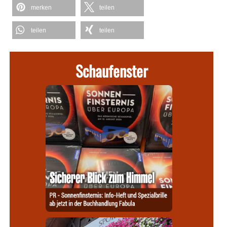
merken
teilen
teilen
teilen
Schaufenster