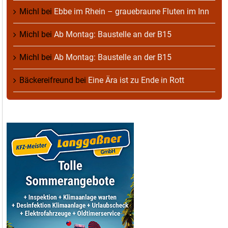
Michl
bei
Ebbe im Rhein – grauebraune Fluten im Inn
Michl
bei
Ab Montag: Baustelle an der B15
Michl
bei
Ab Montag: Baustelle an der B15
Bäckereifreund
bei
Eine Ära ist zu Ende in Rott