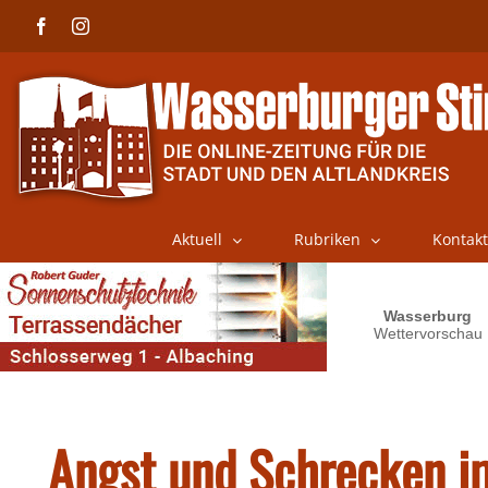
Skip
Facebook
Instagram
to
content
Aktuell
Rubriken
Kontakt
Angst und Schrecken i