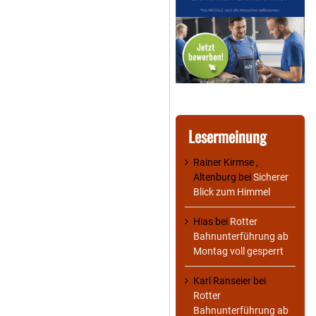
Lesermeinung
Rainer Kirmse ,
Altenburg
bei
Sicherer
Blick zum Himmel
Hias
bei
Rotter
Bahnunterführung ab
Montag voll gesperrt
Karl Ranseier
bei
Rotter
Bahnunterführung ab