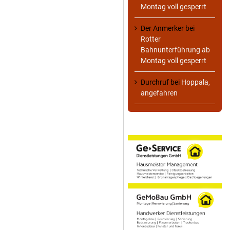
Montag voll gesperrt
Der Anmerker
bei
Rotter
Bahnunterführung ab
Montag voll gesperrt
Durchruf
bei
Hoppala,
angefahren