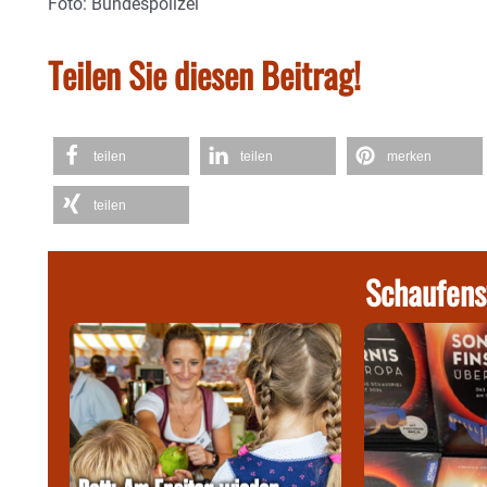
Foto: Bundespolizei
Teilen Sie diesen Beitrag!
teilen
teilen
merken
teilen
Schaufens