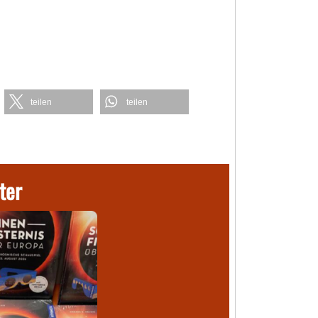
teilen
teilen
ter