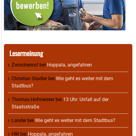
Lesermeinung
Zwischenruf
bei
Hoppala, angefahren
Christian Stadler
bei
Wie geht es weiter mit dem
Stadtbus?
Thomas Hofmeister
bei
13 Uhr: Unfall auf der
Staatsstraße
Landei
bei
Wie geht es weiter mit dem Stadtbus?
HW
bei
Hoppala, angefahren