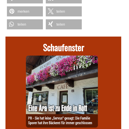
merken
teilen
teilen
teilen
Schaufenster