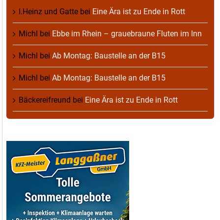
I.Heinz und Gatte
bei
Eine Ära ist zu Ende in Rott
Michl
bei
Ebbe im Rhein – grauebraune Fluten im Inn
Michl
bei
Ab Montag: Baustelle an der B15
Michl
bei
Ab Montag: Baustelle an der B15
Bäckereifreund
bei
Eine Ära ist zu Ende in Rott