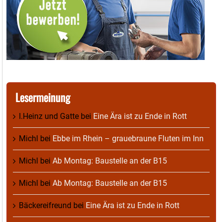
Lesermeinung
I.Heinz und Gatte
bei
Eine Ära ist zu Ende in Rott
Michl
bei
Ebbe im Rhein – grauebraune Fluten im Inn
Michl
bei
Ab Montag: Baustelle an der B15
Michl
bei
Ab Montag: Baustelle an der B15
Bäckereifreund
bei
Eine Ära ist zu Ende in Rott