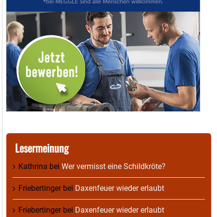
Lesermeinung
Kathrina
bei
Wer vermisst eine Schildkröte?
Friebertinger
bei
Daxenfeuer wieder erlaubt
Friebertinger
bei
Daxenfeuer wieder erlaubt