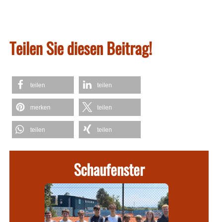
Teilen Sie diesen Beitrag!
teilen
teilen
merken
teilen
teilen
teilen
Schaufenster