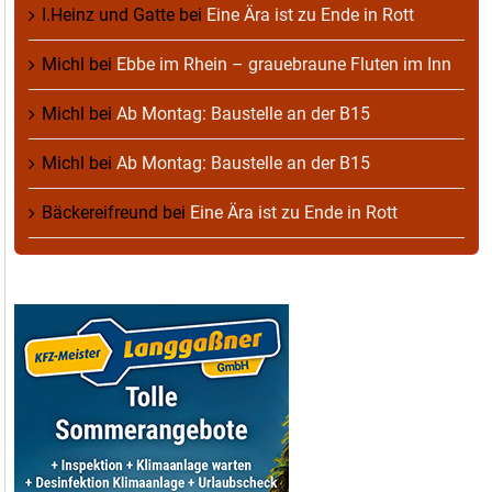
I.Heinz und Gatte
bei
Eine Ära ist zu Ende in Rott
Michl
bei
Ebbe im Rhein – grauebraune Fluten im Inn
Michl
bei
Ab Montag: Baustelle an der B15
Michl
bei
Ab Montag: Baustelle an der B15
Bäckereifreund
bei
Eine Ära ist zu Ende in Rott