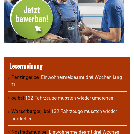
Lesermeinung
Penzinger
bei
Einwohnermeldeamt drei Wochen lang
zu
oe
bei
132 Fahrzeuge mussten wieder umdrehen
Wasserburger_
bei
132 Fahrzeuge mussten wieder
umdrehen
Nostradamus
bei
Einwohnermeldeamt drei Wochen