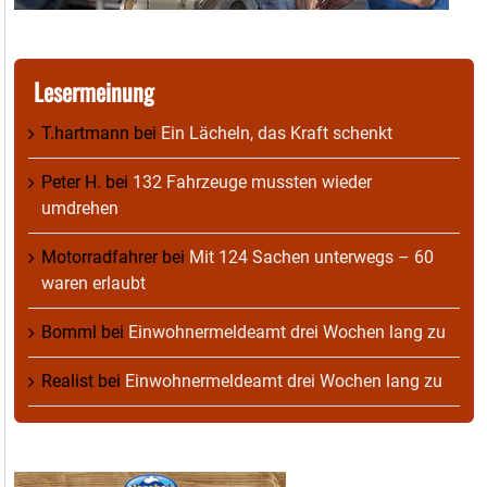
Lesermeinung
T.hartmann
bei
Ein Lächeln, das Kraft schenkt
Peter H.
bei
132 Fahrzeuge mussten wieder
umdrehen
Motorradfahrer
bei
Mit 124 Sachen unterwegs – 60
waren erlaubt
Bomml
bei
Einwohnermeldeamt drei Wochen lang zu
Realist
bei
Einwohnermeldeamt drei Wochen lang zu