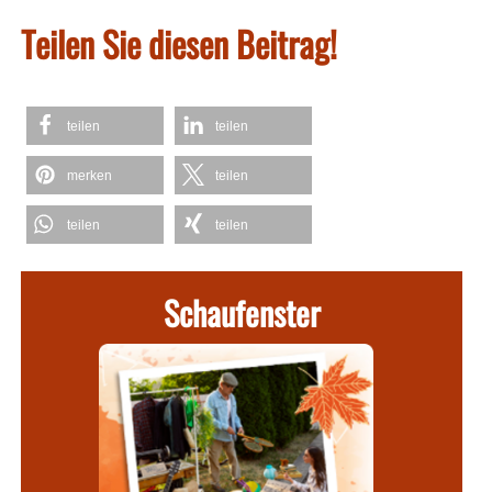
Teilen Sie diesen Beitrag!
teilen
teilen
merken
teilen
teilen
teilen
Schaufenster