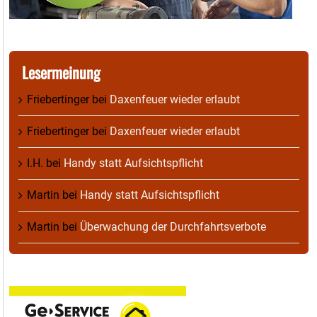
Lesermeinung
Friebertinger
bei
Daxenfeuer wieder erlaubt
Friebertinger
bei
Daxenfeuer wieder erlaubt
I.H.
bei
Handy statt Aufsichtspflicht
Martin
bei
Handy statt Aufsichtspflicht
Martin
bei
Überwachung der Durchfahrtsverbote