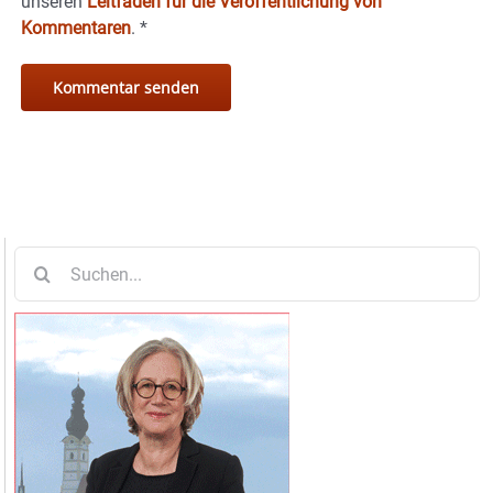
unseren
Leitfaden für die Veröffentlichung von
Kommentaren
.
*
Suche
nach: