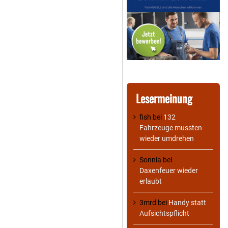
Lesermeinung
fish
bei
132
Fahrzeuge mussten
wieder umdrehen
Sonnia
bei
Daxenfeuer wieder
erlaubt
3mrd
bei
Handy statt
Aufsichtspflicht