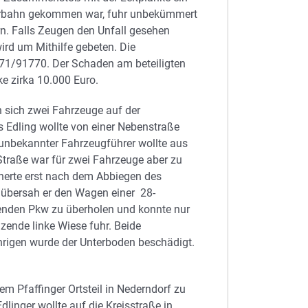
ahrbahn gekommen war, fuhr unbekümmert
n. Falls Zeugen den Unfall gesehen
rd um Mithilfe gebeten. Die
071/91770. Der Schaden am beteiligten
ke zirka 10.000 Euro.
n sich zwei Fahrzeuge auf der
s Edling wollte von einer Nebenstraße
 unbekannter Fahrzeugführer wollte aus
traße war für zwei Fahrzeuge aber zu
herte erst nach dem Abbiegen des
t übersah er den Wagen einer 28-
genden Pkw zu überholen und konnte nur
zende linke Wiese fuhr. Beide
hrigen wurde der Unterboden beschädigt.
m Pfaffinger Ortsteil in Nederndorf zu
Edlinger wollte auf die Kreisstraße in