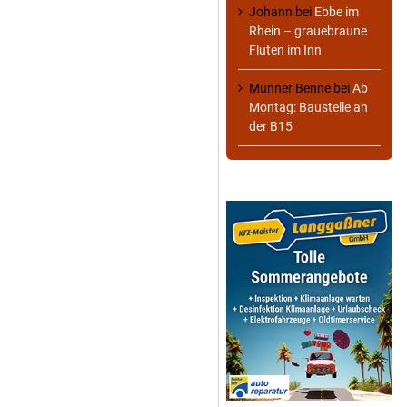
Johann
bei
Ebbe im
Rhein – grauebraune
Fluten im Inn
Munner Benne
bei
Ab
Montag: Baustelle an
der B15