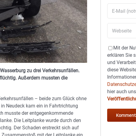
Mit der Nu
erklären Sie 
und Verarbeit
diese Website
Wasserburg zu drei Verkehrsunfällen.
Informationen
st flüchtig. Außerdem mussten die
Datenschutze
hier auch un
 Verkehrsunfällen – beide zum Glück ohne
Veröffentlic
in Neudeck kam ein in Fahrtrichtung
urch musste der entgegenkommende
planke. Die Leitplanke wurde durch den
chtig. Der Schaden erstreckt sich auf
en Zusammenstoß mit der Leitplanke ein