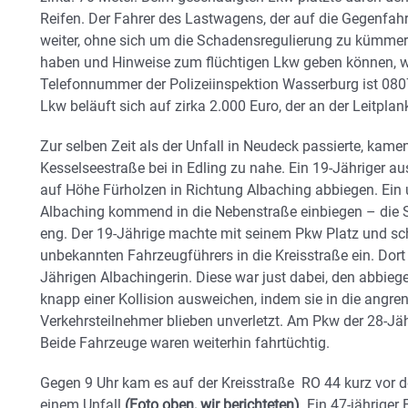
Reifen. Der Fahrer des Lastwagens, der auf die Gegenf
weiter, ohne sich um die Schadensregulierung zu kümmer
haben und Hinweise zum flüchtigen Lkw geben können, wi
Telefonnummer der Polizeiinspektion Wasserburg ist 08
Lkw beläuft sich auf zirka 2.000 Euro, der an der Leitplan
Zur selben Zeit als der Unfall in Neudeck passierte, kame
Kesselseestraße bei in Edling zu nahe. Ein 19-Jähriger au
auf Höhe Fürholzen in Richtung Albaching abbiegen. Ein
Albaching kommend in die Nebenstraße einbiegen – die S
eng. Der 19-Jährige machte mit seinem Pkw Platz und sc
unbekannten Fahrzeugführers in die Kreisstraße ein. Dor
Jährigen Albachingerin. Diese war just dabei, den abbie
knapp einer Kollision ausweichen, indem sie in die angren
Verkehrsteilnehmer blieben unverletzt. Am Pkw der 28-Jä
Beide Fahrzeuge waren weiterhin fahrtüchtig.
Gegen 9 Uhr kam es auf der Kreisstraße RO 44 kurz vor de
einem Unfall
(Foto oben, wir berichteten)
. Ein 47-jähriger 