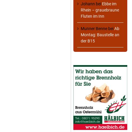
Johann
bei
Ebbe im
Rhein – grauebraune
Fluten im Inn
Munner Benne
bei
Ab
Montag: Baustelle an
der B15