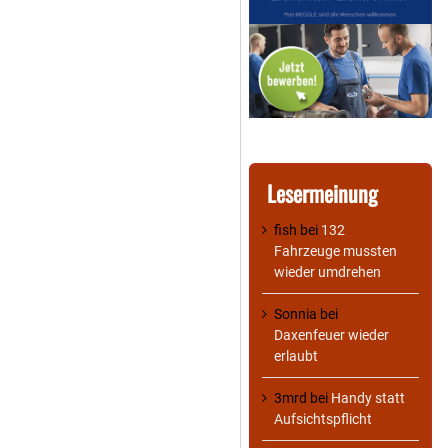
Lesermeinung
fish
bei
132
Fahrzeuge mussten
wieder umdrehen
Sonnia
bei
Daxenfeuer wieder
erlaubt
3mrd
bei
Handy statt
Aufsichtspflicht