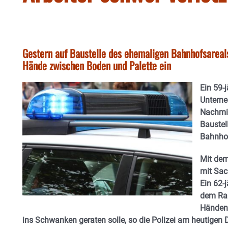
Gestern auf Baustelle des ehemaligen Bahnhofsareal
Hände zwischen Boden und Palette ein
Ein 59-
Untern
Nachmit
Baustel
Bahnhof
Mit dem
mit Sac
Ein 62-
dem Rau
Händen 
ins Schwanken geraten solle, so die Polizei am heutigen 