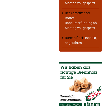
Montag voll gesperrt
Der Anmerker
bei
Rotter
Bahnunterführung ab
Montag voll gesperrt
Durchruf
bei
Hoppala,
angefahren