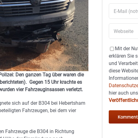
Mit der Nu
erklären Sie 
und Verarbeit
diese Website
 Polizei: Den ganzen Tag über waren die
Informationen
 berichteten). Gegen 15
Uhr krachte es
Datenschutze
urden vier Fahrzeuginsassen verletzt.
hier auch un
Veröffentlic
gnete sich auf der B304 bei Hebertsham
beteiligten Fahrzeugen, bei dem vier
ten Fahrzeuge die B304 in Richtung