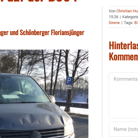
Von
Christian H
15:26
|
Kategori
Sirene
|
Tags:
B
ger und Schönberger Floriansjünger
Hinterla
Kommen
Kommentar