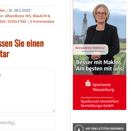
uber
|
Di. 28.2.2023 -
en:
Altlandkreis WS
,
Blaulicht &
304 / EISELFING
|
0 Kommentare
ssen Sie einen
tar