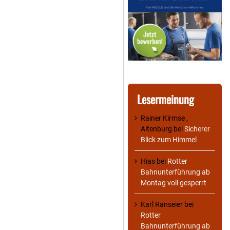
Lesermeinung
Rainer Kirmse ,
Altenburg
bei
Sicherer
Blick zum Himmel
Hias
bei
Rotter
Bahnunterführung ab
Montag voll gesperrt
Karl Ranseier
bei
Rotter
Bahnunterführung ab