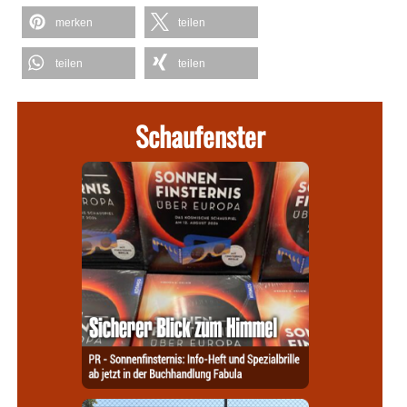
merken
teilen
teilen
teilen
Schaufenster