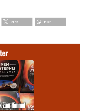
teilen
teilen
ter