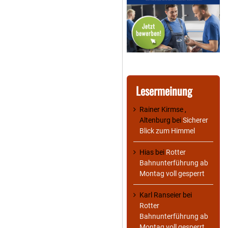
Lesermeinung
Rainer Kirmse ,
Altenburg
bei
Sicherer
Blick zum Himmel
Hias
bei
Rotter
Bahnunterführung ab
Montag voll gesperrt
Karl Ranseier
bei
Rotter
Bahnunterführung ab
Montag voll gesperrt