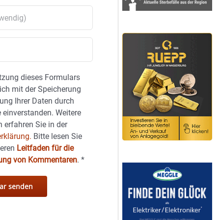
tzung dieses Formulars
sich mit der Speicherung
ung Ihrer Daten durch
 einverstanden. Weitere
 erfahren Sie in der
rklärung.
Bitte lesen Sie
seren
Leitfaden für die
hung von Kommentaren
.
*