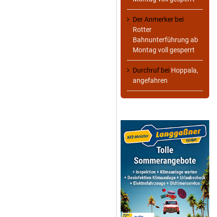
Der Anmerker
bei
Rotter
Bahnunterführung ab
Montag voll gesperrt
Durchruf
bei
Hoppala,
angefahren