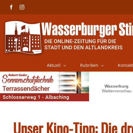
Skip
Facebook
Instagram
to
content
Aktuell
Rubriken
Kontakt
Unser Kino-Tipp: Die dr