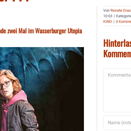
Von
Renate Drax
10:03
|
Kategori
KINO
|
0 Komme
de zwei Mal im Wasserburger Utopia
Hinterla
Kommen
Kommentar