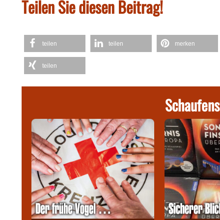
Teilen Sie diesen Beitrag!
teilen
teilen
merken
teilen
Schaufens