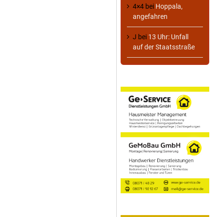
4×4
bei
Hoppala,
angefahren
J
bei
13 Uhr: Unfall
auf der Staatsstraße