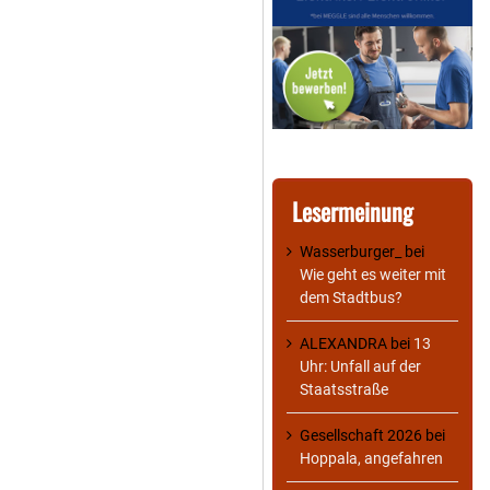
Lesermeinung
Wasserburger_
bei
Wie geht es weiter mit
dem Stadtbus?
ALEXANDRA
bei
13
Uhr: Unfall auf der
Staatsstraße
Gesellschaft 2026
bei
Hoppala, angefahren