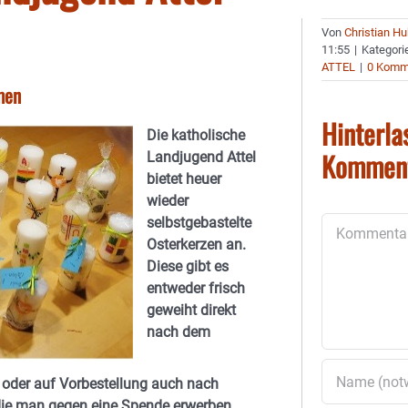
Von
Christian H
11:55
|
Kategori
ATTEL
|
0 Komm
men
Hinterla
Die katholische
Kommen
Landjugend Attel
bietet heuer
wieder
selbstgebastelte
Kommentar
Osterkerzen an.
Diese gibt es
entweder frisch
geweiht direkt
nach dem
e oder auf Vorbestellung auch nach
, die man gegen eine Spende erwerben