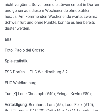
nicht vergönnt. So verloren die Löwen erneut in Dorfen
und gehen aus diesem Wochenende ohne Zähler
heraus. Am kommenden Wochenende wartet zweimal
Schweinfurt und ohne Punkte, könnte es hier bereits
duster werden.
aha
Foto: Paolo del Grosso
Spielstatistik
ESC Dorfen – EHC Waldkraiburg 3:2
EHC Waldkraiburg
Tor
: [X] Lode Christoph (#40); Yeingst Kevin (#80);
Verteidigung
: Bernhardt Lars (#5); Lode Felix (#10);
Rott Thomas „C“ (#20); Cejka Max (#81); Loboda Jan