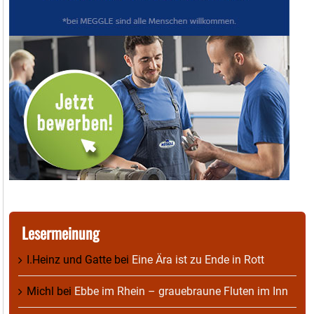
Lesermeinung
I.Heinz und Gatte
bei
Eine Ära ist zu Ende in Rott
Michl
bei
Ebbe im Rhein – grauebraune Fluten im Inn