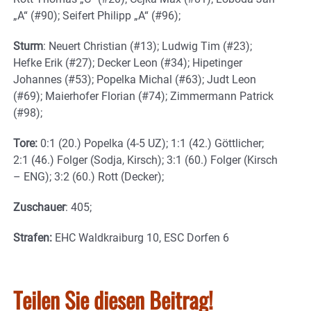
„A“ (#90); Seifert Philipp „A“ (#96);
Sturm
: Neuert Christian (#13); Ludwig Tim (#23);
Hefke Erik (#27); Decker Leon (#34); Hipetinger
Johannes (#53); Popelka Michal (#63); Judt Leon
(#69); Maierhofer Florian (#74); Zimmermann Patrick
(#98);
Tore:
0:1 (20.) Popelka (4-5 UZ); 1:1 (42.) Göttlicher;
2:1 (46.) Folger (Sodja, Kirsch); 3:1 (60.) Folger (Kirsch
– ENG); 3:2 (60.) Rott (Decker);
Zuschauer
: 405;
Strafen:
EHC Waldkraiburg 10, ESC Dorfen 6
Teilen Sie diesen Beitrag!