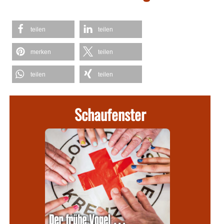
teilen
teilen
merken
teilen
teilen
teilen
Schaufenster