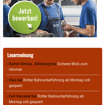
Lesermeinung
Rainer Kirmse , Altenburg
bei
Sicherer Blick zum
Himmel
Hias
bei
Rotter Bahnunterführung ab Montag voll
gesperrt
Karl Ranseier
bei
Rotter Bahnunterführung ab
Montag voll gesperrt