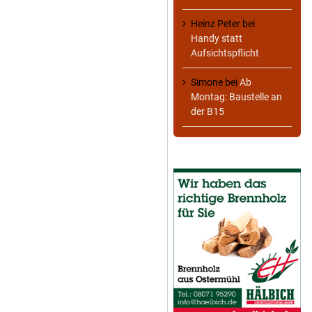
Heinz Peter
bei
Handy statt
Aufsichtspflicht
Simone
bei
Ab
Montag: Baustelle an
der B15