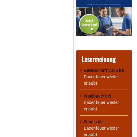
Lesermeinung
Gesellschaft 2026
bei
Daxenfeuer wieder
erlaubt
Woidbauer
bei
Daxenfeuer wieder
erlaubt
Sonnia
bei
Daxenfeuer wieder
erlaubt