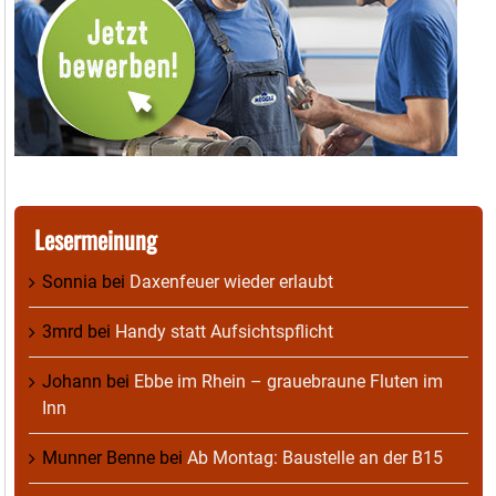
Lesermeinung
Sonnia
bei
Daxenfeuer wieder erlaubt
3mrd
bei
Handy statt Aufsichtspflicht
Johann
bei
Ebbe im Rhein – grauebraune Fluten im
Inn
Munner Benne
bei
Ab Montag: Baustelle an der B15