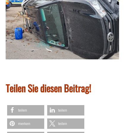
Teilen Sie diesen Beitrag!
teilen
teilen
merken
teilen