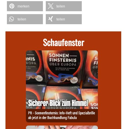
merken
teilen
teilen
teilen
Schaufenster