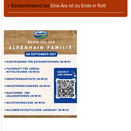
Bäckereifreund
bei
Eine Ära ist zu Ende in Rott