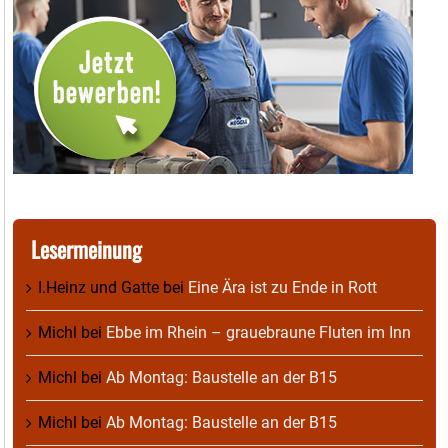
Lesermeinung
I.Heinz und Gatte
bei
Eine Ära ist zu Ende in Rott
Michl
bei
Ebbe im Rhein – grauebraune Fluten im Inn
Michl
bei
Ab Montag: Baustelle an der B15
Michl
bei
Ab Montag: Baustelle an der B15