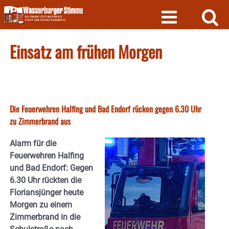
Skip
to
content
Einsatz am frühen Morgen
Die Feuerwehren Halfing und Bad Endorf rücken gegen 6.30 Uhr
zu Zimmerbrand aus
Alarm für die
Feuerwehren Halfing
und Bad Endorf: Gegen
6.30 Uhr rückten die
Floriansjünger heute
Morgen zu einem
Zimmerbrand in die