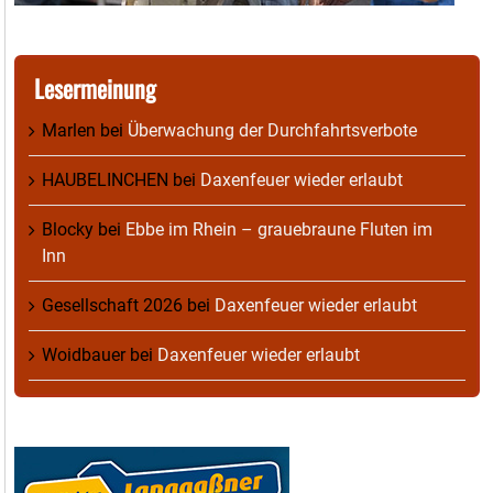
Lesermeinung
Marlen
bei
Überwachung der Durchfahrtsverbote
HAUBELINCHEN
bei
Daxenfeuer wieder erlaubt
Blocky
bei
Ebbe im Rhein – grauebraune Fluten im
Inn
Gesellschaft 2026
bei
Daxenfeuer wieder erlaubt
Woidbauer
bei
Daxenfeuer wieder erlaubt