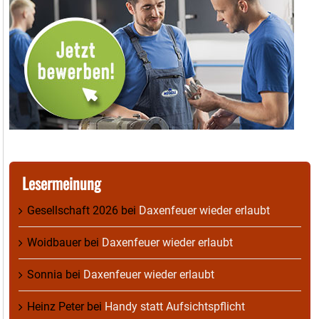
Lesermeinung
Gesellschaft 2026
bei
Daxenfeuer wieder erlaubt
Woidbauer
bei
Daxenfeuer wieder erlaubt
Sonnia
bei
Daxenfeuer wieder erlaubt
Heinz Peter
bei
Handy statt Aufsichtspflicht