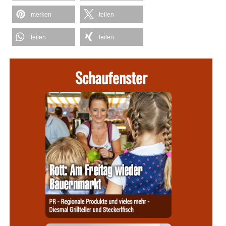
merken
teilen
teilen
teilen
Schaufenster