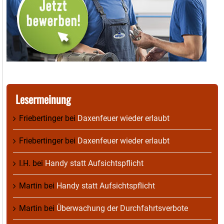
Lesermeinung
Friebertinger
bei
Daxenfeuer wieder erlaubt
Friebertinger
bei
Daxenfeuer wieder erlaubt
I.H.
bei
Handy statt Aufsichtspflicht
Martin
bei
Handy statt Aufsichtspflicht
Martin
bei
Überwachung der Durchfahrtsverbote