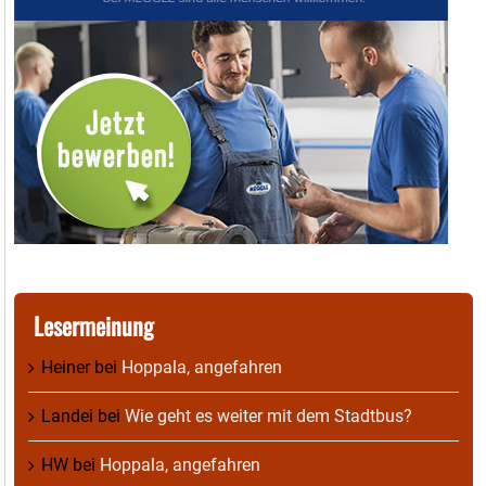
Lesermeinung
Heiner
bei
Hoppala, angefahren
Landei
bei
Wie geht es weiter mit dem Stadtbus?
HW
bei
Hoppala, angefahren