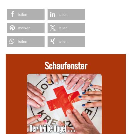
teilen
teilen
merken
teilen
teilen
teilen
Schaufenster