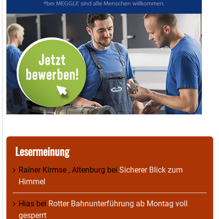
Lesermeinung
Rainer Kirmse , Altenburg
bei
Sicherer Blick zum
Himmel
Hias
bei
Rotter Bahnunterführung ab Montag voll
gesperrt