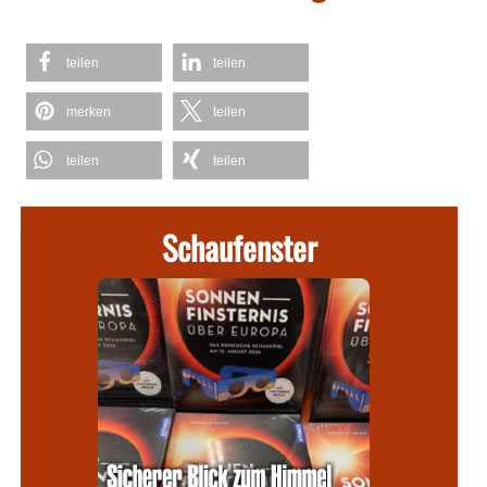
teilen
teilen
merken
teilen
teilen
teilen
Schaufenster