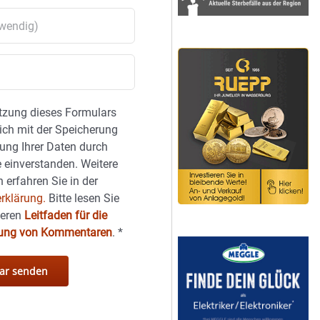
tzung dieses Formulars
sich mit der Speicherung
ung Ihrer Daten durch
 einverstanden. Weitere
 erfahren Sie in der
rklärung.
Bitte lesen Sie
seren
Leitfaden für die
hung von Kommentaren
.
*