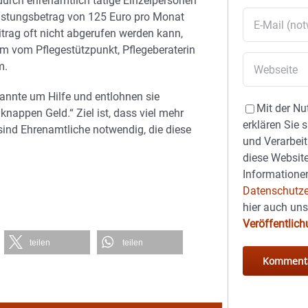
urch ehrenamtlich tätige Einzelpersonen
lastungsbetrag von 125 Euro pro Monat
trag oft nicht abgerufen werden kann,
am vom Pflegestützpunkt, Pflegeberaterin
m.
annte um Hilfe und entlohnen sie
Mit der Nu
knappen Geld.“ Ziel ist, dass viel mehr
erklären Sie 
ind Ehrenamtliche notwendig, die diese
und Verarbeit
diese Website
Informationen
Datenschutze
hier auch un
Veröffentlic
teilen
teilen