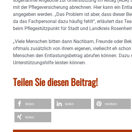
sogenannte Angebote zur Unterstützung im Alltag (AUA) d
mit der Pflegeversicherung abrechnen. Hier kann ein Ent
angegeben werden. „Das Problem ist aber, dass dieser Bei
da das Fachpersonal dazu häufig fehlt“, erläutert das Te
beim Pflegestützpunkt für Stadt und Landkreis Rosenhei
„Viele Menschen bitten dann Nachbarn, Freunde oder Bek
oftmals zusätzlich von ihrem eigenen, vielleicht eh schon 
Menschen den Entlastungsbetrag abrufen können. Dazu s
Unterstützungshilfe leisten können.
Teilen Sie diesen Beitrag!
teilen
teilen
merken
teilen