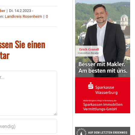
uber
|
Di. 14.2.2023 -
en:
Landkreis Rosenheim
|
0
ssen Sie einen
tar