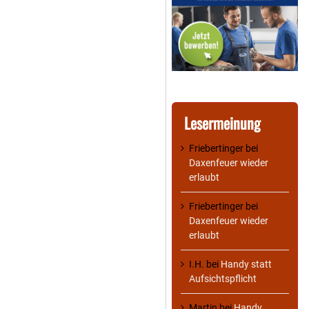
Lesermeinung
Friebertinger
bei
Daxenfeuer wieder
erlaubt
Friebertinger
bei
Daxenfeuer wieder
erlaubt
I.H.
bei
Handy statt
Aufsichtspflicht
Martin
bei
Handy