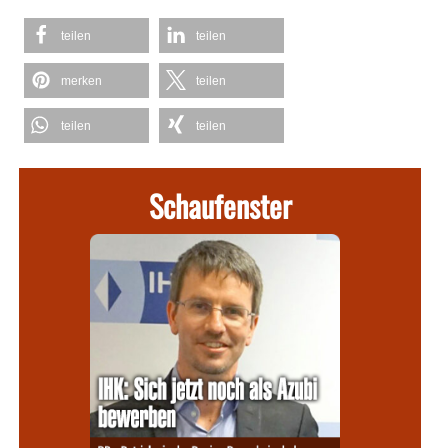
teilen
teilen
merken
teilen
teilen
teilen
Schaufenster