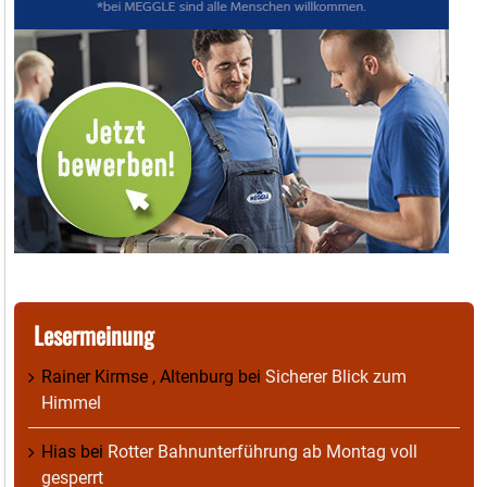
Lesermeinung
Rainer Kirmse , Altenburg
bei
Sicherer Blick zum
Himmel
Hias
bei
Rotter Bahnunterführung ab Montag voll
gesperrt