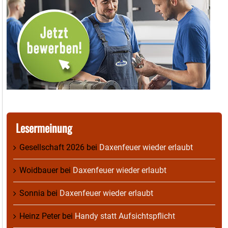
Lesermeinung
Gesellschaft 2026
bei
Daxenfeuer wieder erlaubt
Woidbauer
bei
Daxenfeuer wieder erlaubt
Sonnia
bei
Daxenfeuer wieder erlaubt
Heinz Peter
bei
Handy statt Aufsichtspflicht