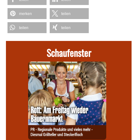
merken
teilen
teilen
teilen
Schaufenster