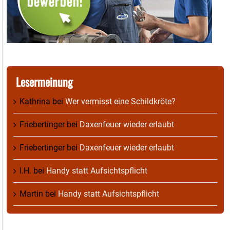
Lesermeinung
Kathrina
bei
Wer vermisst eine Schildkröte?
Friebertinger
bei
Daxenfeuer wieder erlaubt
Friebertinger
bei
Daxenfeuer wieder erlaubt
I.H.
bei
Handy statt Aufsichtspflicht
Martin
bei
Handy statt Aufsichtspflicht