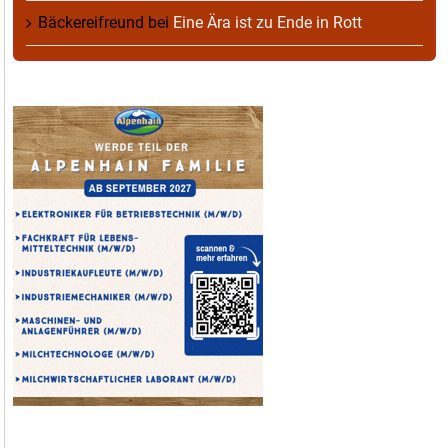
Bäckereifreund
bei
Eine Ära ist zu Ende in Rott