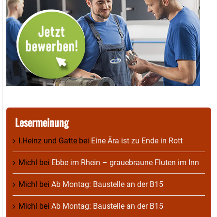
Lesermeinung
I.Heinz und Gatte
bei
Eine Ära ist zu Ende in Rott
Michl
bei
Ebbe im Rhein – grauebraune Fluten im Inn
Michl
bei
Ab Montag: Baustelle an der B15
Michl
bei
Ab Montag: Baustelle an der B15