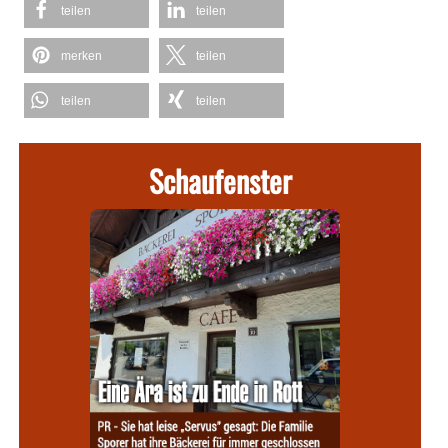
teilen
teilen
merken
teilen
teilen
teilen
Schaufenster