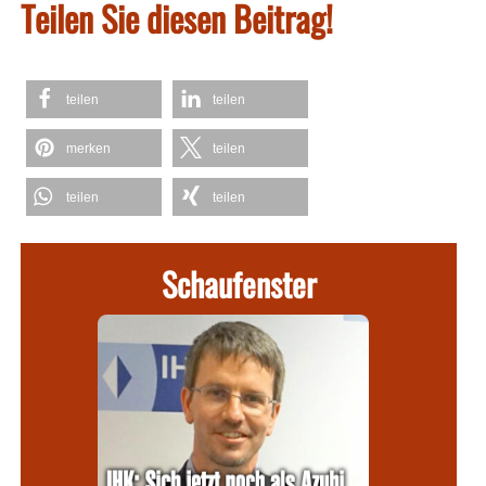
Teilen Sie diesen Beitrag!
teilen
teilen
merken
teilen
teilen
teilen
Schaufenster