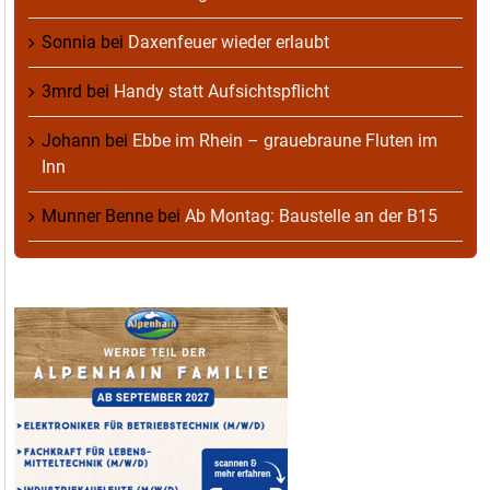
Sonnia
bei
Daxenfeuer wieder erlaubt
3mrd
bei
Handy statt Aufsichtspflicht
Johann
bei
Ebbe im Rhein – grauebraune Fluten im
Inn
Munner Benne
bei
Ab Montag: Baustelle an der B15