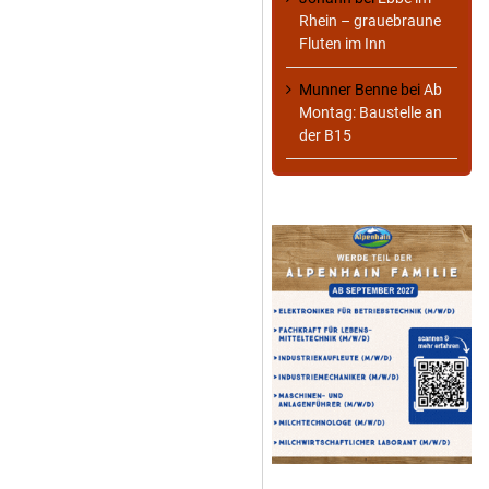
Rhein – grauebraune
Fluten im Inn
Munner Benne
bei
Ab
Montag: Baustelle an
der B15