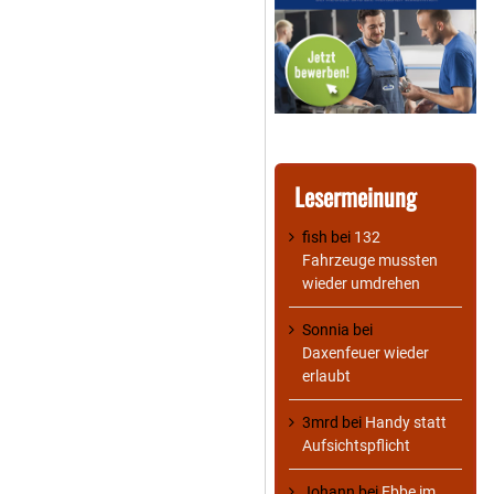
Lesermeinung
fish
bei
132
Fahrzeuge mussten
wieder umdrehen
Sonnia
bei
Daxenfeuer wieder
erlaubt
3mrd
bei
Handy statt
Aufsichtspflicht
Johann
bei
Ebbe im