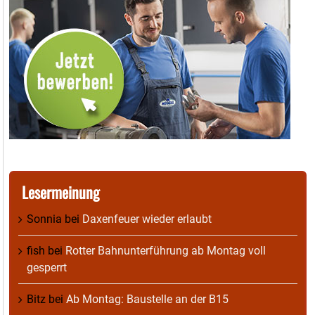
Lesermeinung
Sonnia
bei
Daxenfeuer wieder erlaubt
fish
bei
Rotter Bahnunterführung ab Montag voll
gesperrt
Bitz
bei
Ab Montag: Baustelle an der B15