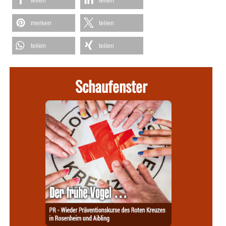
teilen
teilen
merken
teilen
teilen
teilen
Schaufenster