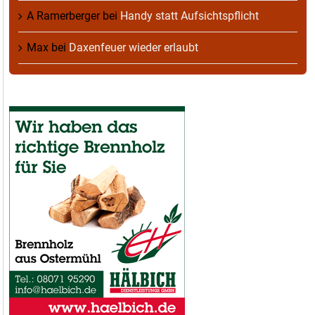
A Ramerberger
bei
Handy statt Aufsichtspflicht
Max
bei
Daxenfeuer wieder erlaubt